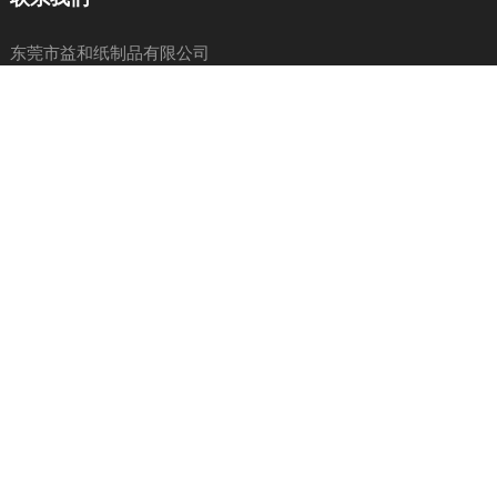
东莞市益和纸制品有限公司
地址:东莞市大岭山镇杨屋村第四工业区
联系人:李先生 13544778118
电话:0769-88968261/0769-88968262
传真:0769-88968263
网址:
www.yihepp.com
邮箱:
yihe@yihepp.com
Copyright © 2023 东莞市益和纸制品有限公司
粤ICP备2023121821号