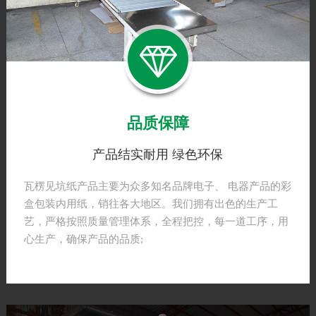
实力厂家
10多年瓦楞见坑纸生产经验
公司主要生产B、C、E、F、G见坑，彩色坑纸，三层、四
层、五层纸板，管理层和生产员工，均是经长时间筛选出
来的精英骨干组成，拥有多年的瓦楞见坑纸生产经验。
品质保障
产品结实耐用 绿色环保
瓦楞见坑纸产品主要为众多知名品牌电子、 电器产品的彩
盒包装内用纸，销往各大地区。我们拥有出色的生产工
艺，严格按照质量管理体系，全程把控，每一道工序，用
心生产，确保产品的品质;